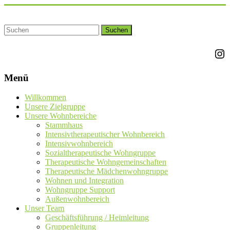
Zum
Inhalt
springen
Ins
Menü
Willkommen
Unsere Zielgruppe
Unsere Wohnbereiche
Stammhaus
Intensivtherapeutischer Wohnbereich
Intensivwohnbereich
Sozialtherapeutische Wohngruppe
Therapeutische Wohngemeinschaften
Therapeutische Mädchenwohngruppe
Wohnen und Integration
Wohngruppe Support
Außenwohnbereich
Unser Team
Geschäftsführung / Heimleitung
Gruppenleitung