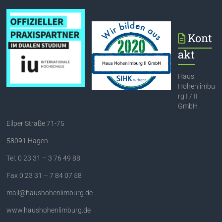
Kont
akt
Haus
Hohenlimbu
rg I / II
GmbH
Eilper Straße 71-75
58091 Hagen
Tel. 0 23 31 – 3 76 49 88
Fax 0 23 31 – 7 84 07 58
mail@haushohenlimburg.de
www.haushohenlimburg.de