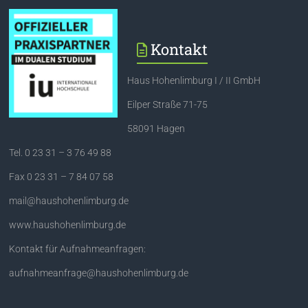
Kontakt
Haus Hohenlimburg I / II GmbH
Eilper Straße 71-75
58091 Hagen
Tel. 0 23 31 – 3 76 49 88
Fax 0 23 31 – 7 84 07 58
mail@haushohenlimburg.de
www.haushohenlimburg.de
Kontakt für Aufnahmeanfragen:
aufnahmeanfrage@haushohenlimburg.de