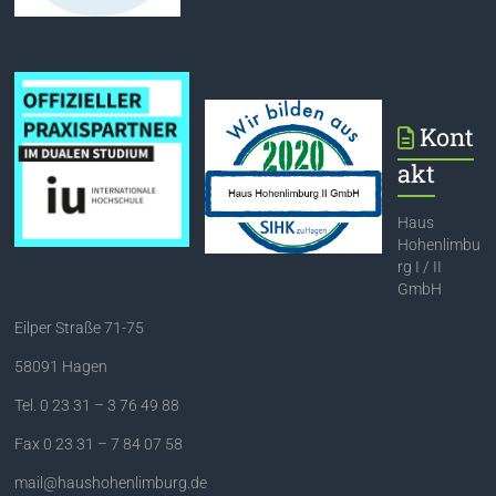
Kont
akt
Haus
Hohenlimbu
rg I / II
GmbH
Eilper Straße 71-75
58091 Hagen
Tel. 0 23 31 – 3 76 49 88
Fax 0 23 31 – 7 84 07 58
mail@haushohenlimburg.de