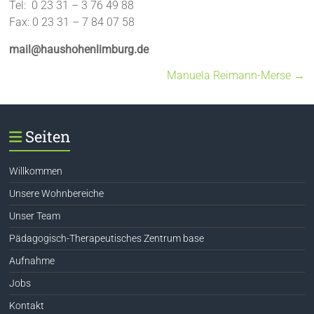
Tel: 0 23 31 – 3 76 49 88
Fax: 0 23 31 – 7 84 07 58
mail@haushohenlimburg.de
Manuela Reimann-Merse
→
Seiten
Willkommen
Unsere Wohnbereiche
Unser Team
Pädagogisch-Therapeutisches Zentrum base
Aufnahme
Jobs
Kontakt