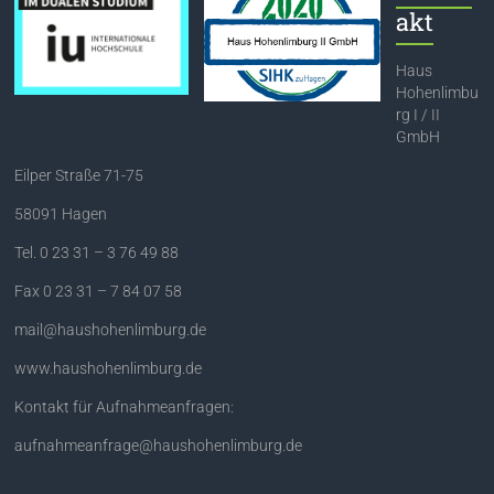
akt
Haus
Hohenlimbu
rg I / II
GmbH
Eilper Straße 71-75
58091 Hagen
Tel. 0 23 31 – 3 76 49 88
Fax 0 23 31 – 7 84 07 58
mail@haushohenlimburg.de
www.haushohenlimburg.de
Kontakt für Aufnahmeanfragen:
aufnahmeanfrage@haushohenlimburg.de