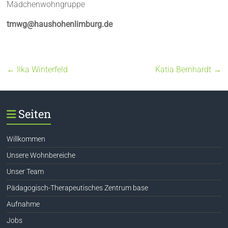
Mädchenwohngruppe
tmwg@haushohenlimburg.de
←
Ilka Winterfeld
Katia Bernhardt
→
Seiten
Willkommen
Unsere Wohnbereiche
Unser Team
Pädagogisch-Therapeutisches Zentrum base
Aufnahme
Jobs