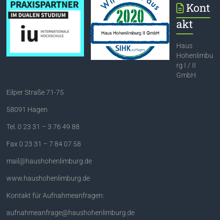
Kont
akt
Haus
Hohenlimbu
rg I / II
GmbH
Eilper Straße 71-75
58091 Hagen
Tel. 0 23 31 – 3 76 49 88
Fax 0 23 31 – 7 84 07 58
mail@haushohenlimburg.de
www.haushohenlimburg.de
Kontakt für Aufnahmeanfragen:
aufnahmeanfrage@haushohenlimburg.de