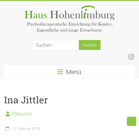
Zum
Inhalt
springen
Ins
Menü
Ina Jittler
PBleicher
12. Februar 2018