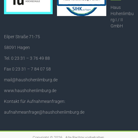
Haus
Hohenlimbu
rg I / II
GmbH
Eilper Straße 71-75
58091 Hagen
Tel. 0 23 31 – 3 76 49 88
Fax 0 23 31 – 7 84 07 58
mail@haushohenlimburg.de
www.haushohenlimburg.de
Kontakt für Aufnahmeanfragen:
aufnahmeanfrage@haushohenlimburg.de
Copyright © 2026
. Alle Rechte vorbehalten.